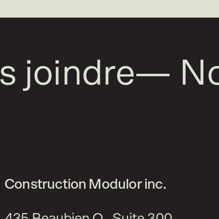
joindre
—
Nou
Construction Modulor inc.
435 Beaubien O., Suite 300,