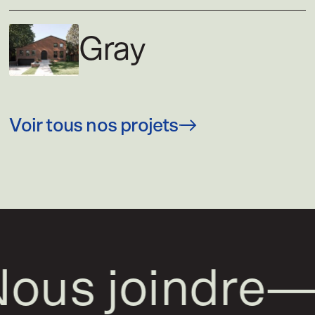
Gray
Voir tous nos projets
us joindre
—